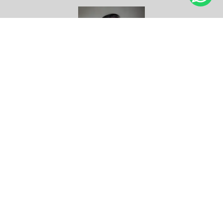
Olá, eu sou a Lu! Petropolitana, porém carioca de
coração. E foi aqui que, em 2009, a fotografia
profissional entrou na minha vida… de forma
despretensiosa e de mansinho. Desde então,
comecei a conciliar a carreira corporativa com a
fotografia,...
Saiba mais