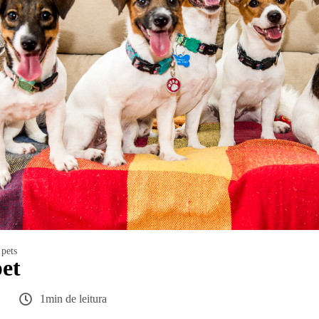
pets
pet
1min de leitura