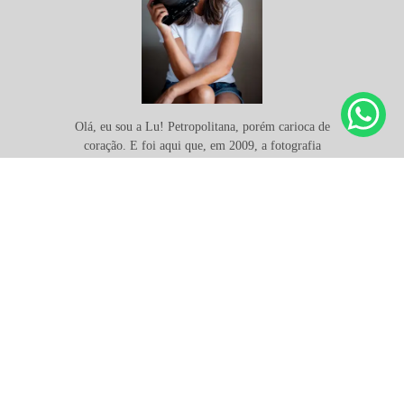
Olá, eu sou a Lu! Petropolitana, porém carioca de
coração. E foi aqui que, em 2009, a fotografia
profissional entrou na minha vida… de forma
despretensiosa e de mansinho. Desde então,
comecei a conciliar a carreira corporativa com a
fotografia,...
Saiba mais
SOLICITE SEU ORÇAMENTO
21994585508