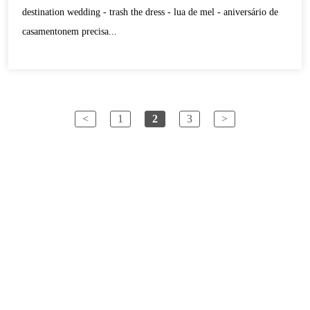
destination wedding - trash the dress - lua de mel - aniversário de
casamentonem precisa...
<
1
2
3
>