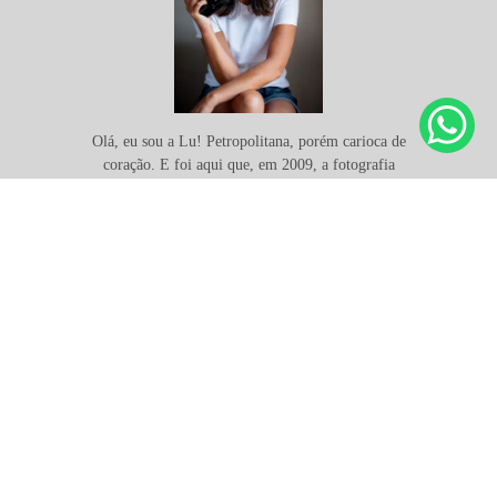
Olá, eu sou a Lu! Petropolitana, porém carioca de
coração. E foi aqui que, em 2009, a fotografia
profissional entrou na minha vida… de forma
despretensiosa e de mansinho. Desde então,
comecei a conciliar a carreira corporativa com a
fotografia,...
Saiba mais
SOLICITE SEU ORÇAMENTO
21994585508
Enviar mensagem